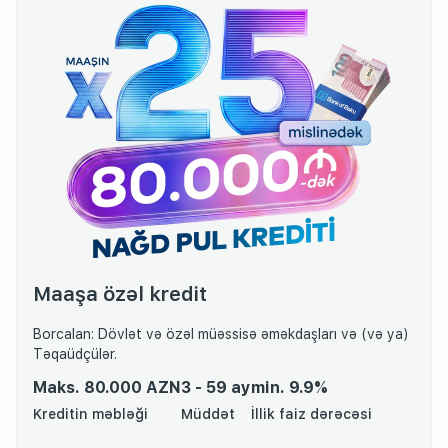
Maaşa özəl kredit
Borcalan: Dövlət və özəl müəssisə əməkdaşları və (və ya)
Təqaüdçülər.
Mаks. 80.000 AZN
3 - 59 ay
min. 9.9%
Kreditin məbləği
Müddət
İllik faiz dərəcəsi