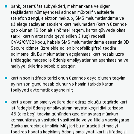
bank, təsərrüfat subyektləri, mehmanxana və digər
təşkilatların nümayəndəsi adından müxtəlif vasitələrlə
(telefon zəngi, elektron məktub, SMS məlumatlandırma və
s.) əlaqə saxlayan şəxslərə kart məlumatları (kartın üzərində
çap olunan 16 (on altı) nömrəli rəqəm, kartın qüvvədə olma
tarixi, kartın arxasında qeyd edilən 3 (üç) rəqəmli
CVV2/CVC2 kodu, habelə SMS məlumatlandırma əsasında 3D
Secure xidməti üzrə əldə edilən birdəfəlik şifrə) təqdim
edilməməlidir. Bu məlumatların açıqlanması kart hesabı üzrə
fırıldaqçılıq məqsədilə ödəniş əməliyyatlarının aparılmasına və
maliyyə itkilərinə səbəb olacaqdır;
kartın son istifadə tarixi onun üzərində qeyd olunan təqvim
ayının son günü hesab olunur və həmin tarixdə kartın
fəaliyyəti avtomatik dayandırılır;
kartla aparılan əməliyyatlara dair etiraz olduğu təqdirdə kart
istifadəçisi ödəniş əməliyyatının həyata keçirildiyi tarixdən
45 (qırx beş) təqvim günündən gec olmayaraq mümkün
kommunikasiya vasitələri vasitəsi ilə və ya filiala yaxınlaşaraq
Banka müraciət etməlidir. Müştəri bu müraciəti etmədiyi
təqdirdə həyata keçirilmiş ödəniş əməliyyatı kart istifadəçisi