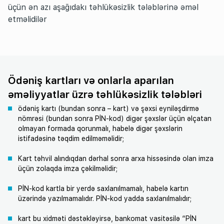
üçün ən azı aşağıdakı təhlükəsizlik tələblərinə əməl
etməlidilər
Ödəniş kartları və onlarla aparılan
əməliyyatlar üzrə təhlükəsizlik tələbləri
ödəniş kartı (bundan sonra – kart) və şəxsi eyniləşdirmə
nömrəsi (bundan sonra PİN-kod) digər şəxslər üçün əlçatan
olmayan formada qorunmalı, habelə digər şəxslərin
istifadəsinə təqdim edilməməlidir;
Kart təhvil alındıqdan dərhal sonra arxa hissəsində olan imza
üçün zolaqda imza çəkilməlidir;
PİN-kod kartla bir yerdə saxlanılmamalı, habelə kartın
üzərində yazılmamalıdır. PİN-kod yadda saxlanılmalıdır;
kart bu xidməti dəstəkləyirsə, bankomat vasitəsilə “PİN