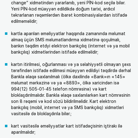
change” xidmətindən yararlanıb, yeni PİN-kod seçilə bilər.
Yeni PİN-kod müəyyən edildikdə doğum tarixi, ardıcıl
təkrarlanan rəqəmlərdən ibarət kombinasiyalardan istifadə
edilməməlidir;
kartla aparılan əməliyyatlar haqqında zamanında məlumat
almaq üçün SMS məlumatlandırma xidmətinə qoşulmalı,
bankın təqdim etdyi elektron bankçılıq (internet və ya mobil
bankçılıq) xidmətlərindən istifadə edilməlidir;
kartın itirilməsi, oğurlanması və ya səlahiyyətli olmayan şəxs
tərəfindən istifadə edilməsi müəyyən edildiyi təqdirdə dərhal
Bankla əlaqə saxlanılmalı (ölkə daxilində «Bank»ın «145»
məlumat mərkəzinə və ya «8893», ölkə xaricindən isə
994(12) 505-01-45 telefon nömrəsinə) və kart
bloklaşdırılmalıdır. Bankla əlaqə saxlanılarkən kart nömrəsinin
son 8 rəqəmi və kod sözü bildirilməlidir. Kart elektron
bankçılıq (mobil, internet və ya SMS bankçılıq) xidmətləri
vasitəsilə də bloklaşdırıla bilər.;
kart vasitəsilə əməliyyatlar kart istifadəçisinin iştirakı ilə
aparılmalıdır;