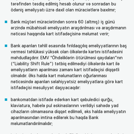
tərəfindən təsdiq edilmiş hesab olunur və sonradan bu
ödəniş əməliyyatı üzrə daxil olan müraciətlərə baxılmır;
Bank müştəri müraciətindən sonra 60 (altmış) iş günü
ərzində mübahisəli əməliyyatın araşdırılması və araşdırmanın
nəticəsi haqqında kart istifadəçisinə məlumat verir;
Bank aparılan təhlil əsasında fırıldaqçılıq əməliyyatlarının baş
verməsi təhlükəsi yüksək olan ölkələrdə kartını istifadəsini
məhdudlaşdırır. EMV “Öhdəliklərin ötürülməsi qaydaları”nın
(“Liability Shift Rule”) tətbiq edilmədiyi ölkələrdə kart ilə
əməliyyatların aparılması zamanı kart istifadəçisi diqqətli
olmalıdır. Əks halda kart məlumatların oğurlanması
nəticəsində aparılan səlahiyyətsiz əməliyyatlara görə kart
istifadəçisi məsuliyyət daşıyacaqdır:
bankomatdan istifadə edərkən kart qəbuledici qurğu,
klaviatura, habelə pul əskinaslarının verildiyi sahədə yad
cihazların olmamasına diqqət edilməli, əks halda əməliyyatın
aparılmasından imtina edilərək bu haqda Bank
məlumatlandırılmalıdır;