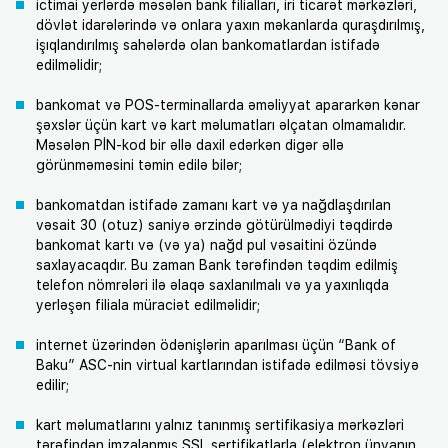
ictimai yerlərdə məsələn bank filialları, iri ticarət mərkəzləri,
dövlət idarələrində və onlara yaxın məkanlarda quraşdırılmış,
işıqlandırılmış sahələrdə olan bankomatlardan istifadə
edilməlidir;
bankomat və POS-terminallarda əməliyyat apararkən kənar
şəxslər üçün kart və kart məlumatları əlçatan olmamalıdır.
Məsələn PİN-kod bir əllə daxil edərkən digər əllə
görünməməsini təmin edilə bilər;
bankomatdan istifadə zamanı kart və ya nağdlaşdırılan
vəsait 30 (otuz) saniyə ərzində götürülmədiyi təqdirdə
bankomat kartı və (və ya) nağd pul vəsaitini özündə
saxlayacaqdır. Bu zaman Bank tərəfindən təqdim edilmiş
telefon nömrələri ilə əlaqə saxlanılmalı və ya yaxınlıqda
yerləşən filiala müraciət edilməlidir;
internet üzərindən ödənişlərin aparılması üçün “Bank of
Baku” ASC-nin virtual kartlarından istifadə edilməsi tövsiyə
edilir;
kart məlumatlarını yalnız tanınmış sertifikasiya mərkəzləri
tərəfindən imzalanmış SSL sertifikatlarla (elektron ünvanın