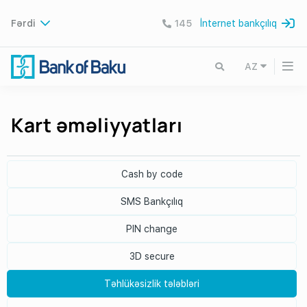
Fərdi
145
İnternet bankçılıq
AZ
Kart əməliyyatları
Cash by code
SMS Bankçılıq
PIN change
3D secure
Təhlükəsizlik tələbləri