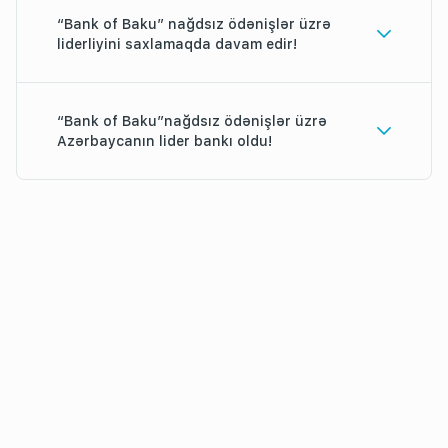
“Bank of Baku” nağdsız ödənişlər üzrə
liderliyini saxlamaqda davam edir!
“Bank of Baku”nağdsız ödənişlər üzrə
Azərbaycanın lider bankı oldu!
Azərbaycan
Respublikası Mərkəzi Bankının nağdsız
ödənişlər üzrə nominasiyasında, “Bank of
Baku” 1-ci yerdə qərarlaşıb.
Eyni zamanda “Bank of Baku” “Elektron
bankçılıq xidmətlərində lider bank”