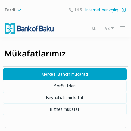
Fərdi
145
İnternet bankçılıq
AZ
Mükafatlarımız
Mərkəzi Bankın mükafatı
Sorğu lideri
Beynəlxalq mükafat
Biznes mükafat