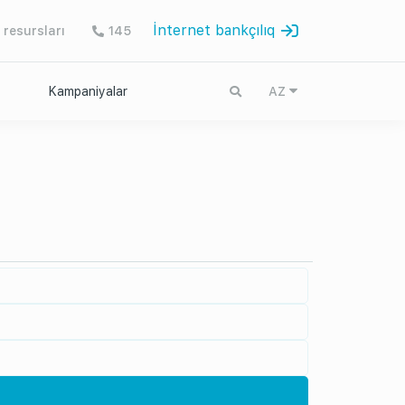
İnternet bankçılıq
 resursları
145
Kampaniyalar
AZ