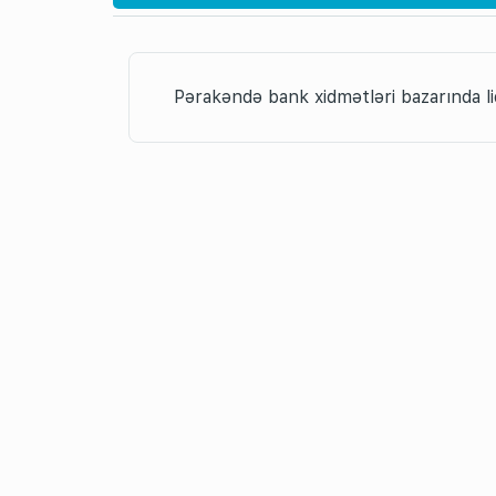
Pərakəndə bank xidmətləri bazarında
“Azərbaycanda pərakəndə bank xidmətlə
“Uğur” mükafatı “Bank of B
nominasiyasında bu mükafata layiq g