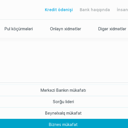
Kredit ödənişi
Bank haqqında
İnsan
Pul köçürmələri
Onlayn xidmətlər
Digər xidmətlər
Mərkəzi Bankın mükafatı
Sorğu lideri
Beynəlxalq mükafat
Biznes mükafat