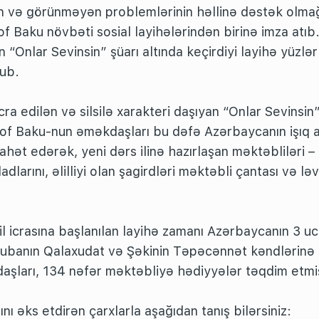
 və görünməyən problemlərinin həllinə dəstək olmağ
f Baku növbəti sosial layihələrindən birinə imza atıb. 
 “Onlar Sevinsin” şüarı altında keçirdiyi layihə yüzlə
lub.
, icra edilən və silsilə xarakteri daşıyan “Onlar Sevinsin
of Baku-nun əməkdaşları bu dəfə Azərbaycanın işıq a
ahət edərək, yeni dərs ilinə hazırlaşan məktəbliləri –
ladlarını, əlilliyi olan şagirdləri məktəbli çantası və lə
 il icrasına başlanılan layihə zamanı Azərbaycanın 3 u
Qubanın Qalaxudat və Şəkinin Təpəcənnət kəndlərinə
şları, 134 nəfər məktəbliyə hədiyyələr təqdim etmi
ını əks etdirən çarxlarla aşağıdan tanış bilərsiniz: