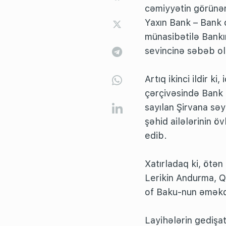
cəmiyyətin görünən
Yaxın Bank – Bank o
münasibətilə Bankın
sevincinə səbəb o
Artıq ikinci ildir ki
çərçivəsində Bank 
sayılan Şirvana səy
şəhid ailələrinin öv
edib.
Xatırladaq ki, ötən
Lerikin Andurma, 
of Baku-nun əməkda
Layihələrin gedişat