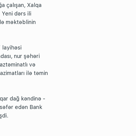
a çalışan, Xalqa
Yeni dərs ili
rlə məktəblinin
” layihəsi
dası, nur şəhəri
 aztəminatlı və
vazimatları ilə təmin
cqar dağ kəndinə -
 səfər edən Bank
şdi.