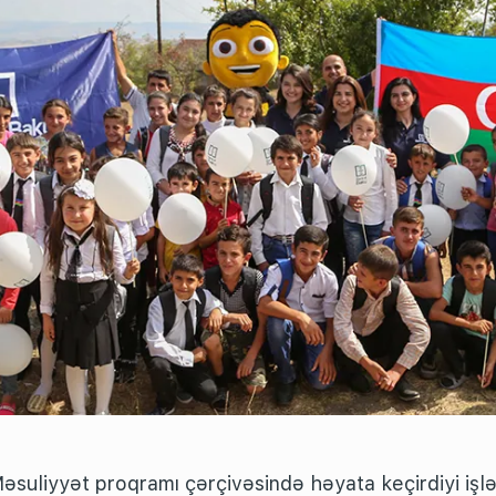
Məsuliyyət proqramı çərçivəsində həyata keçirdiyi işl