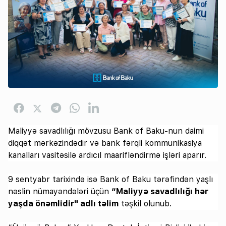
Maliyyə savadlılığı mövzusu Bank of Baku-nun daimi
diqqət mərkəzindədir və bank fərqli kommunikasiya
kanalları vasitəsilə ardıcıl maarifləndirmə işləri aparır.
9 sentyabr tarixində isə Bank of Baku tərəfindən yaşlı
nəslin nümayəndələri üçün
“Maliyyə savadlılığı hər
yaşda önəmlidir" adlı təlim
təşkil olunub.