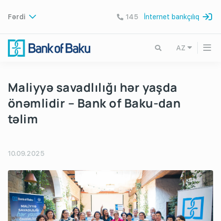
Fərdi
145
İnternet bankçılıq
AZ
Maliyyə savadlılığı hər yaşda
önəmlidir – Bank of Baku-dan
təlim
10.09.2025