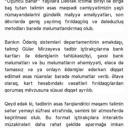
“Üçüncü Bahar” Yaşlılara Dəstək İctimai Birliyi ilə birgə
baş tutan təlimin əsas məqsədi cəmiyyətimizin yaşlı
nümayəndələrini gündəlik maliyyə əməliyyatları, son
dövrlərdə geniş yayılmış fırıldaqçılıq və dələduzluq
metodları barədə məlumatlandırmaq olub.
Bankın Ödəniş sistemləri departamentinin əməkdaşı,
təlimçi Gülər Mirzəyeva tədbir iştirakçılarına bank
kartları ilə ödənişlərin təhlükəsizliyi, şəxsi bank
məlumatları və bu məlumatların əhəmiyyəti, eləcə də
təmassız və ya onlayn ödənişlər edərkən diqqət
edilməli əsas nüanslar barədə məlumatlar verib. Əlavə
olaraq, kart hesabındakı vəsaitləri fırıldaqçılardan
qorumaq mövzusuna xüsusi diqqət ayrılıb.
Qeyd edək ki, tədbirin əsas fərqləndirici məqamı təlimin
səhər yeməyi süfrəsi ətrafında, səmimi bir atmosferdə
keçirilməsi olub. Bu format iştirakçılara interaktiv
müzakirələri daha rahat şəkildə aparmağa imkan