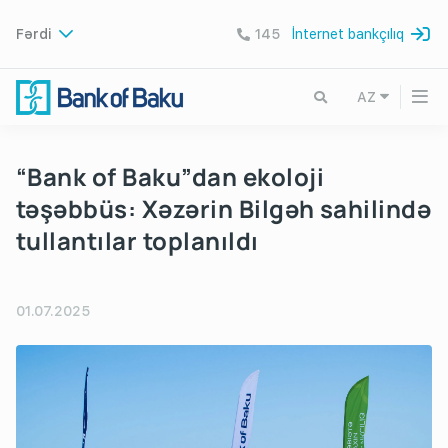
Fərdi
145
İnternet bankçılıq
AZ
“Bank of Baku”dan ekoloji
təşəbbüs: Xəzərin Bilgəh sahilində
tullantılar toplanıldı
01.07.2025