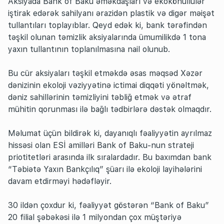
Aksiyada Bank of Baku əməkdaşları və ekokönüllülər
iştirak edərək sahilyanı ərazidən plastik və digər məişət
tullantıları toplayıblar. Qeyd edək ki, bank tərəfindən
təşkil olunan təmizlik aksiyalarında ümumilikdə 1 tona
yaxın tullantının toplanılmasına nail olunub.
Bu cür aksiyaları təşkil etməkdə əsas məqsəd Xəzər
dənizinin ekoloji vəziyyətinə ictimai diqqəti yönəltmək,
dəniz sahillərinin təmizliyini təbliğ etmək və ətraf
mühitin qorunması ilə bağlı tədbirlərə dəstək olmaqdır.
Məlumat üçün bildirək ki, dayanıqlı fəaliyyətin ayrılmaz
hissəsi olan ESİ amilləri Bank of Baku-nun strateji
priotitetləri arasında ilk sıralardadır. Bu baxımdan bank
“Təbiətə Yaxın Bankçılıq” şüarı ilə ekoloji layihələrini
davam etdirməyi hədəfləyir.
30 ildən çoxdur ki, fəaliyyət göstərən “Bank of Baku”
20 filial şəbəkəsi ilə 1 milyondan çox müştəriyə