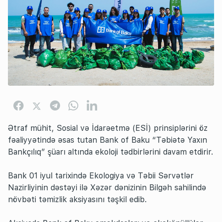
Ətraf mühit, Sosial və İdarəetmə (ESİ) prinsiplərini öz
fəaliyyətində əsas tutan Bank of Baku “Təbiətə Yaxın
Bankçılıq” şüarı altında ekoloji tədbirlərini davam etdirir.
Bank 01 iyul tarixində Ekologiya və Təbii Sərvətlər
Nazirliyinin dəstəyi ilə Xəzər dənizinin Bilgəh sahilində
növbəti təmizlik aksiyasını təşkil edib.