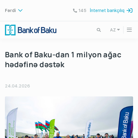
Fərdi
145
İnternet bankçılıq
AZ
Bank of Baku-dan 1 milyon ağac
hədəfinə dəstək
24.04.2026