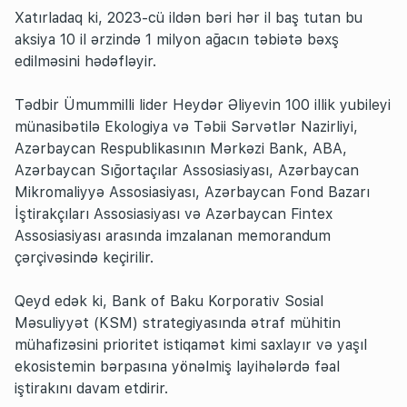
Xatırladaq ki, 2023-cü ildən bəri hər il baş tutan bu
aksiya 10 il ərzində 1 milyon ağacın təbiətə bəxş
edilməsini hədəfləyir.
Tədbir Ümummilli lider Heydər Əliyevin 100 illik yubileyi
münasibətilə Ekologiya və Təbii Sərvətlər Nazirliyi,
Azərbaycan Respublikasının Mərkəzi Bank, ABA,
Azərbaycan Sığortaçılar Assosiasiyası, Azərbaycan
Mikromaliyyə Assosiasiyası, Azərbaycan Fond Bazarı
İştirakçıları Assosiasiyası və Azərbaycan Fintex
Assosiasiyası arasında imzalanan memorandum
çərçivəsində keçirilir.
Qeyd edək ki, Bank of Baku Korporativ Sosial
Məsuliyyət (KSM) strategiyasında ətraf mühitin
mühafizəsini prioritet istiqamət kimi saxlayır və yaşıl
ekosistemin bərpasına yönəlmiş layihələrdə fəal
iştirakını davam etdirir.