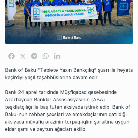
Bank of Baku “Təbiətə Yaxın Bankçılıq” şüarı ilə həyata
keçirdiyi yaşıl təşəbbüslərinə davam edir.
Bank 24 aprel tarixində Müşfiqabad qəsəbəsində
Azərbaycan Banklar Assosiasiyasının (ABA)
təşkilatçılığı ilə baş tutan aksiyada iştirak edib. Bank of
Baku-nun rəhbər şəxsləri və əməkdaşlarının qatıldığı
aksiyada müvafiq ərazinin torpaq-iqlim şəraitinə uyğun
eldar şamı və zeytun ağacları əkilib.