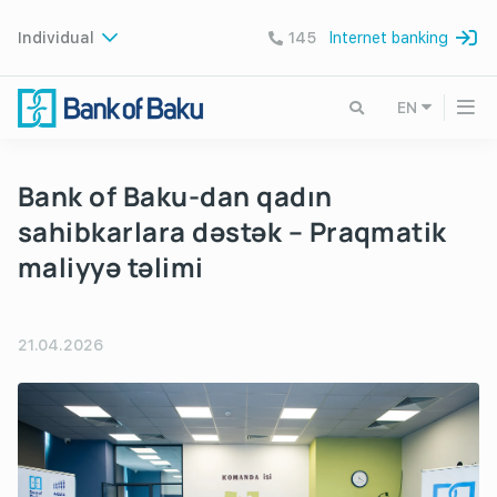
Individual
145
Internet banking
EN
Bank of Baku-dan qadın
sahibkarlara dəstək – Praqmatik
maliyyə təlimi
21.04.2026