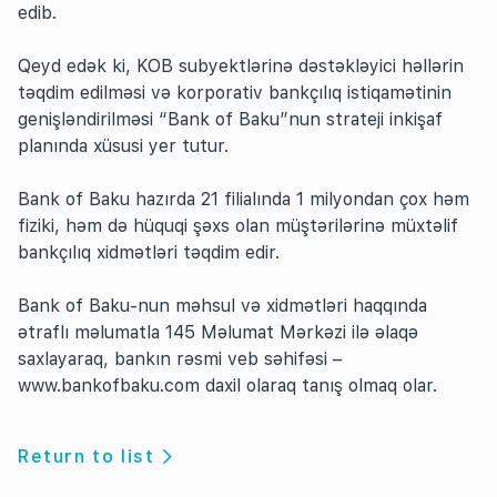
edib.
Qeyd edək ki, KOB subyektlərinə dəstəkləyici həllərin
təqdim edilməsi və korporativ bankçılıq istiqamətinin
genişləndirilməsi “Bank of Baku”nun strateji inkişaf
planında xüsusi yer tutur.
Bank of Baku hazırda 21 filialında 1 milyondan çox həm
fiziki, həm də hüquqi şəxs olan müştərilərinə müxtəlif
bankçılıq xidmətləri təqdim edir.
Bank of Baku-nun məhsul və xidmətləri haqqında
ətraflı məlumatla 145 Məlumat Mərkəzi ilə əlaqə
saxlayaraq, bankın rəsmi veb səhifəsi –
www.bankofbaku.com daxil olaraq tanış olmaq olar.
Return to list