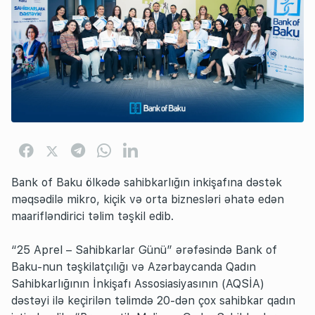
Bank of Baku ölkədə sahibkarlığın inkişafına dəstək
məqsədilə mikro, kiçik və orta biznesləri əhatə edən
maarifləndirici təlim təşkil edib.
“25 Aprel – Sahibkarlar Günü” ərəfəsində Bank of
Baku-nun təşkilatçılığı və Azərbaycanda Qadın
Sahibkarlığının İnkişafı Assosiasiyasının (AQSİA)
dəstəyi ilə keçirilən təlimdə 20-dən çox sahibkar qadın