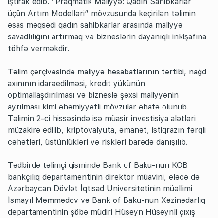
iştirak edib. “Praqmatik Maliyyə: Qadın Sahibkarlar
üçün Artım Modelləri” mövzusunda keçirilən təlimin
əsas məqsədi qadın sahibkarlar arasında maliyyə
savadlılığını artırmaq və bizneslərin dayanıqlı inkişafına
töhfə verməkdir.
Təlim çərçivəsində maliyyə hesabatlarının tərtibi, nağd
axınının idarəedilməsi, kredit yükünün
optimallaşdırılması və bizneslə şəxsi maliyyənin
ayrılması kimi əhəmiyyətli mövzular əhatə olunub.
Təlimin 2-ci hissəsində isə müasir investisiya alətləri
müzakirə edilib, kriptovalyuta, əmanət, istiqrazın fərqli
cəhətləri, üstünlükləri və riskləri barədə danışılıb.
Tədbirdə təlimçi qismində Bank of Baku-nun KOB
bankçılıq departamentinin direktor müavini, eləcə də
Azərbaycan Dövlət İqtisad Universitetinin müəllimi
İsmayıl Məmmədov və Bank of Baku-nun Xəzinədarlıq
departamentinin şöbə müdiri Hüseyn Hüseynli çıxış