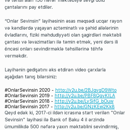
və təhsil alan 150 nəfər məktəbliyə sevgi dolu
çantalarını pay etdilər.
“Onlar Sevinsin” layihəsinin əsas məqsədi ucqar rayon
və kəndlərdə yaşayan aztəminatlı və şəhid ailələrinin
övladlarını, fiziki məhdudiyyəti olan şagirdləri məktəbli
çantası və ləvazimatları ilə təmin etmək, yeni dərs ili
öncəsi onları sevindirməklə təhsillərinə töhfə
verməkdir.
Layihənin gedişatını əks etdirən video çarxlarla
aşağıdan tanış bilərsiniz:
#OnlarSevinsin 2020 -
http://y2u.be/2BJqygD9Wto
#OnlarSevinsin 2019 -
http://y2u.be/PBF8QqvKILA
#OnlarSevinsin 2018 -
http://y2u.be/LySjfG_bOuw
#OnlarSevinsin 2017 -
http://y2u.be/GNzKEej2Kk8
Qeyd edək ki, 2017-ci ildən icrasına start verilən "Onlar
Sevinsin" layihəsi ilə Bank of Baku 4 il ərzində
ümumilikdə 500 nəfərə yaxın məktəblini sevindirmiş,