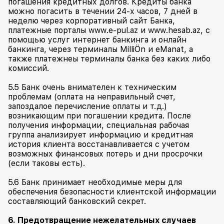
погашения кредитных долгов. Кредиты банка
можно погасить в течении 24-х часов, 7 дней в
неделю через корпоративный сайт Банка,
платежные порталы
www
.
e
-
pul
.
az
и
www
.
hesab
.
az
, с
помощью услуг интернет банкинга и онлайн
банкинга, через терминалы
Milli
Ö
n
и
eManat
, а
также платежнеы терминалы банка без каких либо
комиссий.
5.5 Банк очень внимателен к техническим
проблемам (оплата на неправильный счет,
запоздалое перечисление оплаты и т.д.)
возникающим при погашении кредита. После
получения информации, специальная рабочая
группа анализирует информацию и кредитная
история клиента восстанавливается с учетом
возможных финансовых потерь и дни просрочки
(если таковы есть).
5.6 Банк принимает необходимые меры для
обеспечения безопасности клиентской информации
составляющий банковский секрет.
6. Предотвращение нежелательных случаев