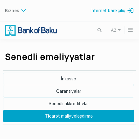
Biznes
İnternet bankçılıq
AZ
Sənədli əməliyyatlar
İnkasso
Qarantiyalar
Sənədli akkreditivlər
Ticarət maliyyələşdirmə