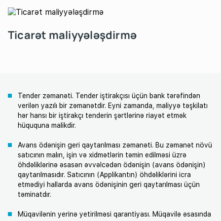
Ticarət maliyyələşdirmə
Tender zəmanəti. Tender iştirakçısı üçün bank tərəfindən
verilən yazılı bir zəmanətdir. Eyni zamanda, maliyyə təşkilatı
hər hansı bir iştirakçı tenderin şərtlərinə riayət etmək
hüququna malikdir.
Avans ödənişin geri qaytarılması zəmanəti. Bu zəmanət növü
satıcının malın, işin və xidmətlərin təmin edilməsi üzrə
öhdəliklərinə əsasən əvvəlcədən ödənişin (avans ödənişin)
qaytarılmasıdır. Satıcının (Applikantın) öhdəliklərini icra
etmədiyi hallarda avans ödənişinin geri qaytarılması üçün
təminatdır.
Müqavilənin yerinə yetirilməsi qarantiyası. Müqavilə əsasında